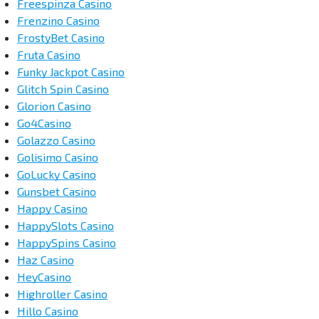
Freespinza Casino
Frenzino Casino
FrostyBet Casino
Fruta Casino
Funky Jackpot Casino
Glitch Spin Casino
Glorion Casino
Go4Casino
Golazzo Casino
Golisimo Casino
GoLucky Casino
Gunsbet Casino
Happy Casino
HappySlots Casino
HappySpins Casino
Haz Casino
HeyCasino
Highroller Casino
Hillo Casino