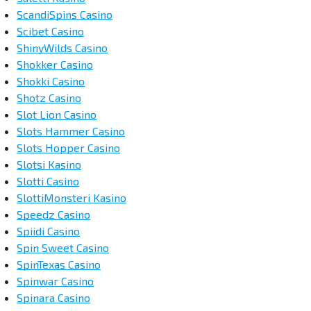
ScandiSpins Casino
Scibet Casino
ShinyWilds Casino
Shokker Casino
Shokki Casino
Shotz Casino
Slot Lion Casino
Slots Hammer Casino
Slots Hopper Casino
Slotsi Kasino
Slotti Casino
SlottiMonsteri Kasino
Speedz Casino
Spiidi Casino
Spin Sweet Casino
SpinTexas Casino
Spinwar Casino
Spinara Casino