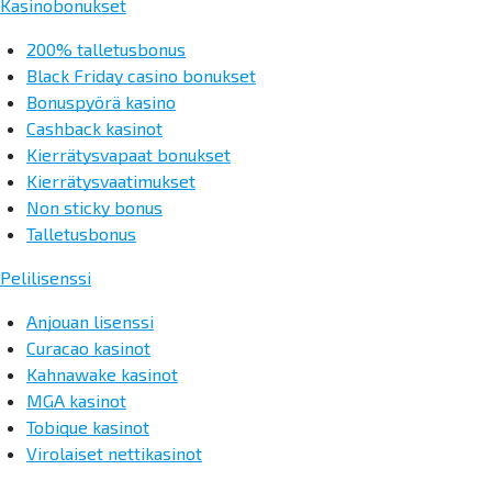
Kasinobonukset
200% talletusbonus
Black Friday casino bonukset
Bonuspyörä kasino
Cashback kasinot
Kierrätysvapaat bonukset
Kierrätysvaatimukset
Non sticky bonus
Talletusbonus
Pelilisenssi
Anjouan lisenssi
Curacao kasinot
Kahnawake kasinot
MGA kasinot
Tobique kasinot
Virolaiset nettikasinot