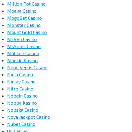
Million Pot Casino
Moana Casino
MogoBet Casino
Monster Casino
Mount Gold Casino
MrBen Casino
MsSpins Casino
Muhkee Casino
Munkki Kasino
Neon Vegas Casino
Ninja Casino
Ninlay Casino
Nitro Casino
Nopein Casino
Noppa Kasino
Nopska Casino
Nova Jackpot Casino
Nubet Casino
Oh Casino