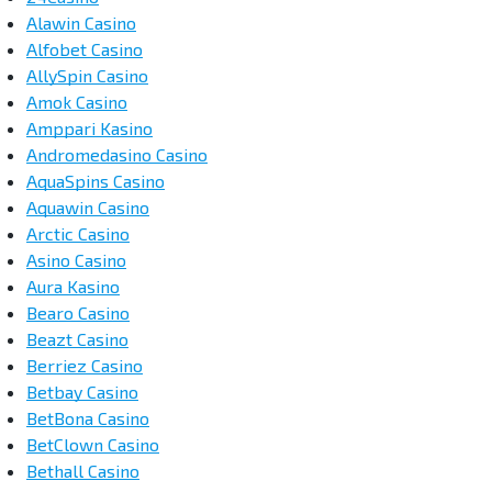
Alawin Casino
Alfobet Casino
AllySpin Casino
Amok Casino
Amppari Kasino
Andromedasino Casino
AquaSpins Casino
Aquawin Casino
Arctic Casino
Asino Casino
Aura Kasino
Bearo Casino
Beazt Casino
Berriez Casino
Betbay Casino
BetBona Casino
BetClown Casino
Bethall Casino