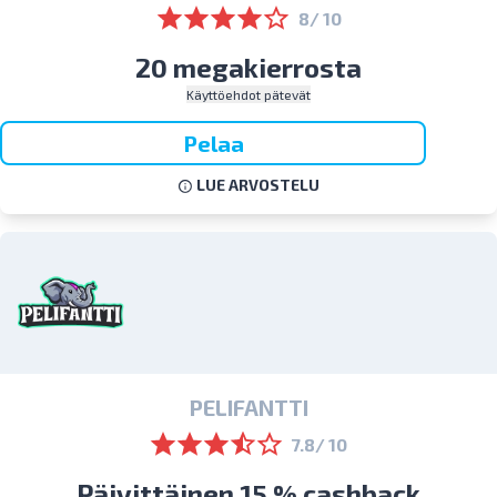
8/ 10
20 megakierrosta
Käyttöehdot pätevät
Pelaa
LUE ARVOSTELU
PELIFANTTI
7.8/ 10
Päivittäinen 15 % cashback