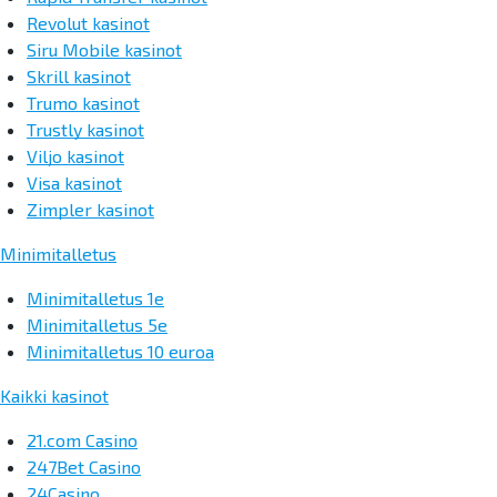
Revolut kasinot
Siru Mobile kasinot
Skrill kasinot
Trumo kasinot
Trustly kasinot
Viljo kasinot
Visa kasinot
Zimpler kasinot
Minimitalletus
Minimitalletus 1e
Minimitalletus 5e
Minimitalletus 10 euroa
Kaikki kasinot
21.com Casino
247Bet Casino
24Casino