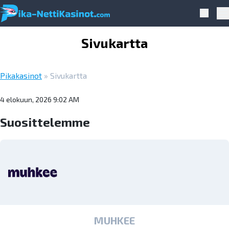
Searc
Pr
Skip to navigation
Skip to content
Sivukartta
Pikakasinot
»
Sivukartta
4 elokuun, 2026 9:02 AM
Suosittelemme
MUHKEE