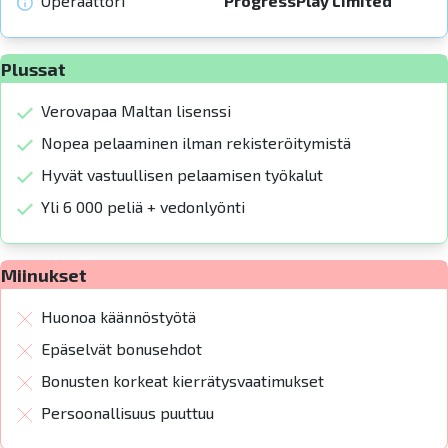
Operaattori
ProgressPlay Limited
Plussat
Verovapaa Maltan lisenssi
Nopea pelaaminen ilman rekisteröitymistä
Hyvät vastuullisen pelaamisen työkalut
Yli 6 000 peliä + vedonlyönti
Miinukset
Huonoa käännöstyötä
Epäselvät bonusehdot
Bonusten korkeat kierrätysvaatimukset
Persoonallisuus puuttuu