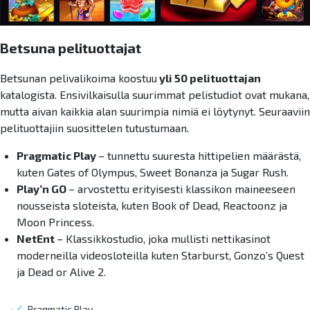
Betsuna pelituottajat
Betsunan pelivalikoima koostuu
yli 50 pelituottajan
katalogista. Ensivilkaisulla suurimmat pelistudiot ovat mukana,
mutta aivan kaikkia alan suurimpia nimiä ei löytynyt. Seuraaviin
pelituottajiin suosittelen tutustumaan.
Pragmatic Play
– tunnettu suuresta hittipelien määrästä,
kuten Gates of Olympus, Sweet Bonanza ja Sugar Rush.
Play’n GO
– arvostettu erityisesti klassikon maineeseen
nousseista sloteista, kuten Book of Dead, Reactoonz ja
Moon Princess.
NetEnt
– Klassikkostudio, joka mullisti nettikasinot
moderneilla videosloteilla kuten Starburst, Gonzo’s Quest
ja Dead or Alive 2.
Pragmatic Play