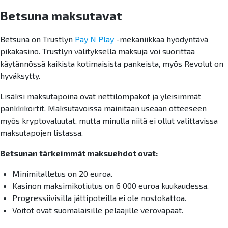
Betsuna maksutavat
Betsuna on Trustlyn
Pay N Play
-mekaniikkaa hyödyntävä
pikakasino. Trustlyn välityksellä maksuja voi suorittaa
käytännössä kaikista kotimaisista pankeista, myös Revolut on
hyväksytty.
Lisäksi maksutapoina ovat nettilompakot ja yleisimmät
pankkikortit. Maksutavoissa mainitaan useaan otteeseen
myös kryptovaluutat, mutta minulla niitä ei ollut valittavissa
maksutapojen listassa.
Betsunan tärkeimmät maksuehdot ovat:
Minimitalletus on 20 euroa.
Kasinon maksimikotiutus on 6 000 euroa kuukaudessa.
Progressiivisilla jättipoteilla ei ole nostokattoa.
Voitot ovat suomalaisille pelaajille verovapaat.