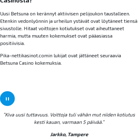
Casinosta?
Uusi Betsuna on kerännyt aktiivisen pelijoukon taustalleen.
Etenkin vedonlyönnin ja urheilun ystävät ovat löytäneet tiensä
sivustolle. Hitaat voittojen kotiutukset ovat aiheuttaneet
harmia, mutta muuten kokemukset ovat pääasiassa
positiivisia.
Pika-nettikasinot.comin lukijat ovat jättäneet seuraavia
Betsuna Casino kokemuksia.
”Kiva uusi tuttavuus. Voittoja tuli vähän mut niiden kotiutus
kesti kauan, varmaan 5 päivää.”
Jarkko, Tampere