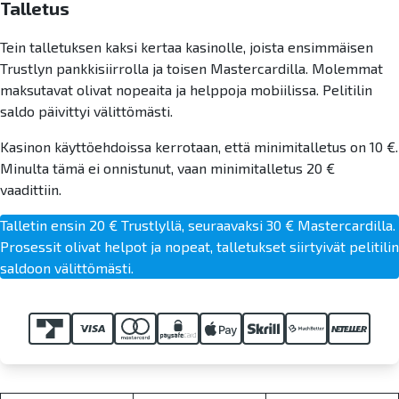
Talletus
Tein talletuksen kaksi kertaa kasinolle, joista ensimmäisen
Trustlyn pankkisiirrolla ja toisen Mastercardilla. Molemmat
maksutavat olivat nopeaita ja helppoja mobiilissa. Pelitilin
saldo päivittyi välittömästi.
Kasinon käyttöehdoissa kerrotaan, että minimitalletus on 10 €.
Minulta tämä ei onnistunut, vaan minimitalletus 20 €
vaadittiin.
Talletin ensin 20 € Trustlyllä, seuraavaksi 30 € Mastercardilla.
Prosessit olivat helpot ja nopeat, talletukset siirtyivät pelitilin
saldoon välittömästi.