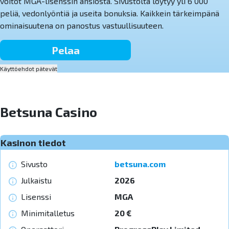
voitot MGA-lisenssin ansiosta. Sivustolta löytyy yli 6 000
peliä, vedonlyöntiä ja useita bonuksia. Kaikkein tärkeimpänä
ominaisuutena on panostus vastuullisuuteen.
Pelaa
Käyttöehdot pätevät
Betsuna Casino
Kasinon tiedot
Sivusto
betsuna.com
Julkaistu
2026
Lisenssi
MGA
Minimitalletus
20 €