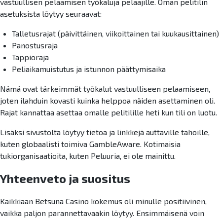
vastuullisen pelaamisen työkaluja pelaajille. Oman pelitilin
asetuksista löytyy seuraavat:
Talletusrajat (päivittäinen, viikoittainen tai kuukausittainen)
Panostusraja
Tappioraja
Peliaikamuistutus ja istunnon päättymisaika
Nämä ovat tärkeimmät työkalut vastuulliseen pelaamiseen,
joten ilahduin kovasti kuinka helppoa näiden asettaminen oli.
Rajat kannattaa asettaa omalle pelitilille heti kun tili on luotu.
Lisäksi sivustolta löytyy tietoa ja linkkejä auttaville tahoille,
kuten globaalisti toimiva GambleAware. Kotimaisia
tukiorganisaatioita, kuten Peluuria, ei ole mainittu.
Yhteenveto ja suositus
Kaikkiaan Betsuna Casino kokemus oli minulle positiivinen,
vaikka paljon parannettavaakin löytyy. Ensimmäisenä voin