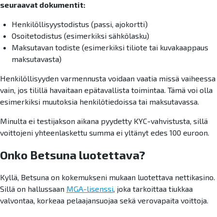
seuraavat dokumentit:
Henkilöllisyystodistus (passi, ajokortti)
Osoitetodistus (esimerkiksi sähkölasku)
Maksutavan todiste (esimerkiksi tiliote tai kuvakaappaus
maksutavasta)
Henkilöllisyyden varmennusta voidaan vaatia missä vaiheessa
vain, jos tilillä havaitaan epätavallista toimintaa. Tämä voi olla
esimerkiksi muutoksia henkilötiedoissa tai maksutavassa.
Minulta ei testijakson aikana pyydetty KYC-vahvistusta, sillä
voittojeni yhteenlaskettu summa ei yltänyt edes 100 euroon.
Onko Betsuna luotettava?
Kyllä, Betsuna on kokemukseni mukaan luotettava nettikasino.
Sillä on hallussaan
MGA-lisenssi
, joka tarkoittaa tiukkaa
valvontaa, korkeaa pelaajansuojaa sekä verovapaita voittoja.