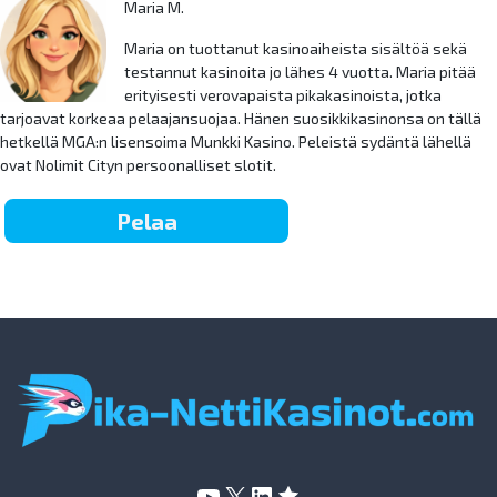
Maria M.
Maria on tuottanut kasinoaiheista sisältöä sekä
testannut kasinoita jo lähes 4 vuotta. Maria pitää
erityisesti verovapaista pikakasinoista, jotka
tarjoavat korkeaa pelaajansuojaa. Hänen suosikkikasinonsa on tällä
hetkellä MGA:n lisensoima Munkki Kasino. Peleistä sydäntä lähellä
ovat Nolimit Cityn persoonalliset slotit.
Pelaa
YouTube
X
LinkedIn