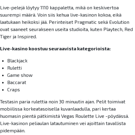
Live-pelejä löytyy 1110 kappaletta, mikä on keskivertoa
suurempi määrä. Voin siis kehua live-kasinon kokoa, eikä
laatukaan heikoksi jää. Perinteiset Pragmatic sekä Evolution
100 % /
15 %
500 € +
cashback
ovat saaneet seurakseen useita studioita, kuten Playtech, Red
kierros
&
Tiger ja Inspired.
onnenpyö
ilmaiskier
rään
roksia
Live-kasino koostuu seuraavista kategorioista:
✔️Trustly-
✔️Minimitalletu
maksut
s 1 €
✔️ Verovapaa
✔️Brite-maksut
Blackjack
MGA-lisenssi
✔️Hyvä VIP-
✔️ Arvonnoissa
ohjelma
Ruletti
kierrätysvapaita
bonuksia
Pelaa
Pelaa
Game show
Baccarat
Craps
Kyllä, jatkan Betsuna Casino
Testasin paria rulettia noin 30 minuutin ajan. Pelit toimivat
mobiilissa korkeatasoisella kuvanlaadulla, pari kertaa
huomasin pientä pätkimistä Vegas Roulette Live -pöydässä.
Live-kasinon peliaulan latautuminen vei ajoittain tavallista
pidempään.