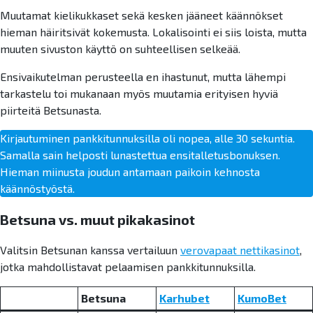
Muutamat kielikukkaset sekä kesken jääneet käännökset
hieman häiritsivät kokemusta. Lokalisointi ei siis loista, mutta
muuten sivuston käyttö on suhteellisen selkeää.
Ensivaikutelman perusteella en ihastunut, mutta lähempi
tarkastelu toi mukanaan myös muutamia erityisen hyviä
piirteitä Betsunasta.
Kirjautuminen pankkitunnuksilla oli nopea, alle 30 sekuntia.
Samalla sain helposti lunastettua ensitalletusbonuksen.
Hieman miinusta joudun antamaan paikoin kehnosta
käännöstyöstä.
Betsuna vs. muut pikakasinot
Valitsin Betsunan kanssa vertailuun
verovapaat nettikasinot
,
jotka mahdollistavat pelaamisen pankkitunnuksilla.
Betsuna
Karhubet
KumoBet