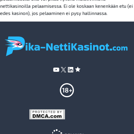
nettikasinoilla pelaamisessa. Ei ole koskaan kenenkään etu (ei
edes kasinon), jos pelaaminen ei pysy hallinnassa.
YouTube
X
LinkedIn