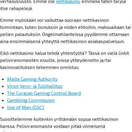
vertailusivusto. Emme ole
nettikasino
, emmekä täten tarjoa
itse rahapelejä.
Emme myöskään voi vaikuttaa suoraan nettikasinon
toimintaan, kuten bonuksiin ja niiden ehtoihin, maksuaikaan tai
pelien palautuksiin. Ongelmatilanteissa pyydämme ottamaan
aina ensimmäisenä yhteyttä nettikasinon asiakaspalveluun.
Eikö nettikasino halua tehdä yhteistyötä? Tässä on vielä linkit
peliviranomaisten sivuille, joissa yhteydenotto ja/tai
kasinovalituksen tekeminen onnistuu:
Malta Gaming Authority
Viron Vero- ja Tullihallitus
The Curaçao Gaming Control Board
Gambling Commission
Isle of Man (GSC)
Suosittelemme kuitenkin yrittämään sopua nettikasinon
kanssa. Peliviranomaista voidaan pitää viimeisenä