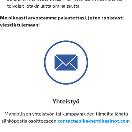
toivoisit jotakin uutta ominaisuutta
Me oikeasti arvostamme palautettasi, joten rohkeasti
viestiä tulemaan!
Yhteistyö
Mahdollisen yhteistyön tai kumppanuuden tiimoilta lähetä
sähköpostia osoitteeseen
contact@pika-nettikasinot.com
.