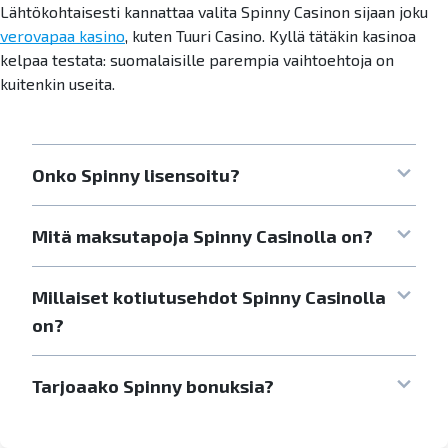
Lähtökohtaisesti kannattaa valita Spinny Casinon sijaan joku
verovapaa kasino
, kuten Tuuri Casino. Kyllä tätäkin kasinoa
kelpaa testata: suomalaisille parempia vaihtoehtoja on
kuitenkin useita.
Onko Spinny lisensoitu?
Mitä maksutapoja Spinny Casinolla on?
Millaiset kotiutusehdot Spinny Casinolla
on?
Tarjoaako Spinny bonuksia?