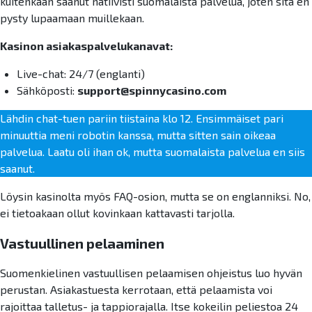
kuitenkaan saanut natiivisti suomalaista palvelua, joten sitä en
pysty lupaamaan muillekaan.
Kasinon asiakaspalvelukanavat:
Live-chat: 24/7 (englanti)
Sähköposti:
support@spinnycasino.com
Lähdin chat-tuen pariin tiistaina klo 12. Ensimmäiset pari
minuuttia meni robotin kanssa, mutta sitten sain oikeaa
palvelua. Laatu oli ihan ok, mutta suomalaista palvelua en siis
saanut.
Löysin kasinolta myös FAQ-osion, mutta se on englanniksi. No,
ei tietoakaan ollut kovinkaan kattavasti tarjolla.
Vastuullinen pelaaminen
Suomenkielinen vastuullisen pelaamisen ohjeistus luo hyvän
perustan. Asiakastuesta kerrotaan, että pelaamista voi
rajoittaa talletus- ja tappiorajalla. Itse kokeilin peliestoa 24