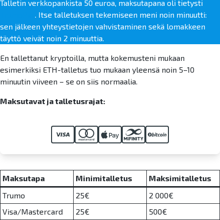
Talletin verkkopankista 50 euroa, maksutapana oli tietysti
TrumoPay
. Itse talletuksen tekemiseen meni noin minuutti:
sen jälkeen yhteystietojen vahvistaminen sekä lomakkeen
täyttö veivät noin 2 minuuttia.
En tallettanut kryptoilla, mutta kokemusteni mukaan
esimerkiksi ETH-talletus tuo mukaan yleensä noin 5–10
minuutin viiveen – se on siis normaalia.
Maksutavat ja talletusrajat:
Maksutapa
Minimitalletus
Maksimitalletus
Trumo
25€
2 000€
Visa/Mastercard
25€
500€