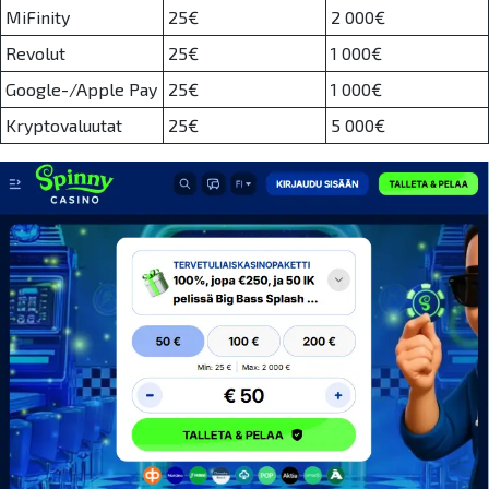
MiFinity
25€
2 000€
Revolut
25€
1 000€
Google-/Apple Pay
25€
1 000€
Kryptovaluutat
25€
5 000€