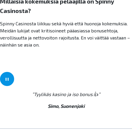
Millaisia kokemuksia pelaajilla on Spinny
Casinosta?
Spinny Casinosta liikkuu sekä hyviä että huonoja kokemuksia.
Meidän lukijat ovat kritisoineet pääasiassa bonusehtoja,
verollisuutta ja nettovoiton rajoitusta. En voi väittää vastaan –
näinhän se asia on.
”Tyylikäs kasino ja iso bonus.
👍
”
Simo, Suonenjoki