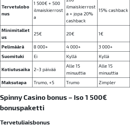
1 500€ + 500
Tervetulobo
ilmaiskierrost
ilmaiskierrost
15% cashback
nus
a + jopa 20%
a
cashback
Minimitallet
25€
20€
1€
us
Pelimäärä
8 000+
4 000+
3 000+
Suomituki
Ei
Kyllä
Kyllä
Alle 15
Alle 15
Kotiutusaika
2–3 päivää
minuuttia
minuuttia
Maksutapa
Trumo, +5
Trumo
Zimpler
Spinny Casino bonus – Iso 1 500€
bonuspaketti
Tervetuliaisbonus