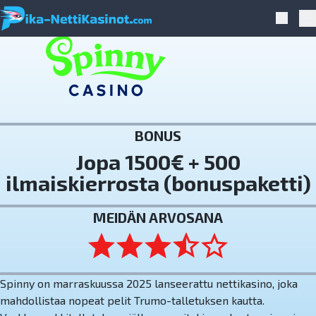
Searc
Pr
BONUS
Jopa 1500€ + 500
ilmaiskierrosta (bonuspaketti)
MEIDÄN ARVOSANA
Spinny on marraskuussa 2025 lanseerattu nettikasino, joka
mahdollistaa nopeat pelit Trumo-talletuksen kautta.