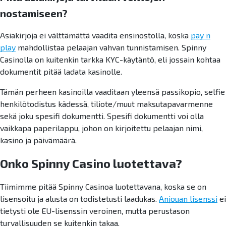
nostamiseen?
Asiakirjoja ei välttämättä vaadita ensinostolla, koska
pay n
play
mahdollistaa pelaajan vahvan tunnistamisen. Spinny
Casinolla on kuitenkin tarkka KYC-käytäntö, eli jossain kohtaa
dokumentit pitää ladata kasinolle.
Tämän perheen kasinoilla vaaditaan yleensä passikopio, selfie
henkilötodistus kädessä, tiliote/muut maksutapavarmenne
sekä joku spesifi dokumentti. Spesifi dokumentti voi olla
vaikkapa paperilappu, johon on kirjoitettu pelaajan nimi,
kasino ja päivämäärä.
Onko Spinny Casino luotettava?
Tiimimme pitää Spinny Casinoa luotettavana, koska se on
lisensoitu ja alusta on todistetusti laadukas.
Anjouan lisenssi
ei
tietysti ole EU-lisenssin veroinen, mutta perustason
turvallisuuden se kuitenkin takaa.