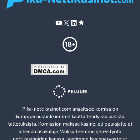
YouTube
X
LinkedIn
Pika-nettikasinot.com ansaitsee komission
kumppanuuslinkkiemme kautta tehdyistä uusista
talletuksista. Komission maksaa kasino, eli pelaajalle ei
aiheudu lisäkuluja. Vaikka teemme yhteistyötä
nettikasinoiden kanssa, laadimme kasinoarvostelut