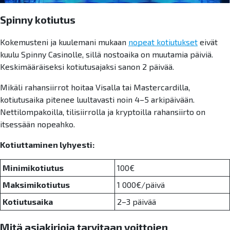
Spinny kotiutus
Kokemusteni ja kuulemani mukaan
nopeat kotiutukset
eivät
kuulu Spinny Casinolle, sillä nostoaika on muutamia päiviä.
Keskimääräiseksi kotiutusajaksi sanon 2 päivää.
Mikäli rahansiirrot hoitaa Visalla tai Mastercardilla,
kotiutusaika pitenee luultavasti noin 4–5 arkipäivään.
Nettilompakoilla, tilisiirrolla ja kryptoilla rahansiirto on
itsessään nopeahko.
Kotiuttaminen lyhyesti:
Minimikotiutus
100€
Maksimikotiutus
1 000€/päivä
Kotiutusaika
2–3 päivää
Mitä asiakirjoja tarvitaan voittojen