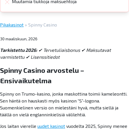
Muutamia tiukkoja maksuehtoja
Pikakasinot
»
Spinny Casino
30 maaliskuun, 2026
Tarkistettu 2026:
✔ Tervetuliaisbonus ✔
Maksutavat
varmistettu
✔ Lisenssitiedot
Spinny Casino arvostelu –
Ensivaikutelma
Spinny on Trumo-kasino, jonka maskottina toimii kameleontti.
Sen häntä on hauskasti myös kasinon “S”-logona.
Suomenkielinen versio on mielestäni hyvä, mutta siellä ja
täällä on vielä englanninkielisiä välilehtiä.
Jos laitan vierelle
uudet kasinot
vuodelta 2025, Spinny menee