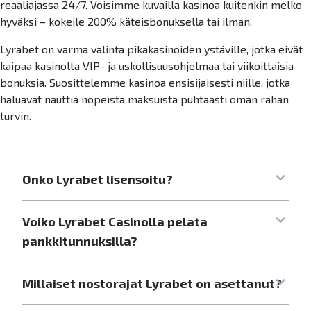
reaaliajassa 24/7. Voisimme kuvailla kasinoa kuitenkin melko
hyväksi – kokeile 200% käteisbonuksella tai ilman.
Lyrabet on varma valinta pikakasinoiden ystäville, jotka eivät
kaipaa kasinolta VIP- ja uskollisuusohjelmaa tai viikoittaisia
bonuksia. Suosittelemme kasinoa ensisijaisesti niille, jotka
haluavat nauttia nopeista maksuista puhtaasti oman rahan
turvin.
Onko Lyrabet lisensoitu?
Voiko Lyrabet Casinolla pelata
pankkitunnuksilla?
Millaiset nostorajat Lyrabet on asettanut?