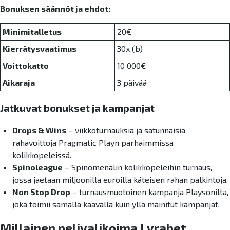
Bonuksen säännöt ja ehdot:
Minimitalletus
20€
Kierrätysvaatimus
30x (b)
Voittokatto
10 000€
Aikaraja
3 päivää
Jatkuvat bonukset ja kampanjat
Drops & Wins
– viikkoturnauksia ja satunnaisia
rahavoittoja Pragmatic Playn parhaimmissa
kolikkopeleissä.
Spinoleague
– Spinomenalin kolikkopeleihin turnaus,
jossa jaetaan miljoonilla euroilla käteisen rahan palkintoja.
Non Stop Drop
– turnausmuotoinen kampanja Playsonilta,
joka toimii samalla kaavalla kuin yllä mainitut kampanjat.
Millainen pelivalikoima Lyrabet