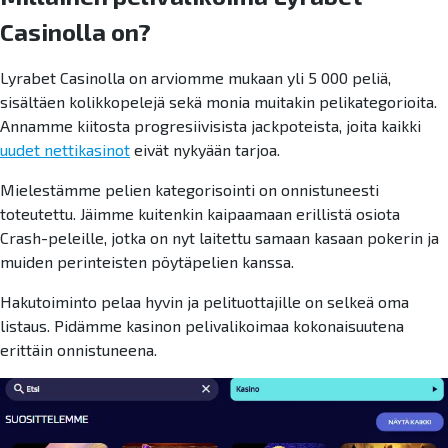
Casinolla on?
Lyrabet Casinolla on arviomme mukaan yli 5 000 peliä,
sisältäen kolikkopelejä sekä monia muitakin pelikategorioita.
Annamme kiitosta progresiivisista jackpoteista, joita kaikki
uudet nettikasinot
eivät nykyään tarjoa.
Mielestämme pelien kategorisointi on onnistuneesti
toteutettu. Jäimme kuitenkin kaipaamaan erillistä osiota
Crash-peleille, jotka on nyt laitettu samaan kasaan pokerin ja
muiden perinteisten pöytäpelien kanssa.
Hakutoiminto pelaa hyvin ja pelituottajille on selkeä oma
listaus. Pidämme kasinon pelivalikoimaa kokonaisuutena
erittäin onnistuneena.