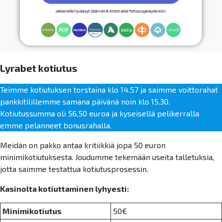
Lyrabet kotiutus
Teimme kotiutuksen torstaina klo 14.57 ja saimme voittorahat
pankkitilillemme samana päivänä noin klo 15.30.
Kotiutussumma oli 56,50 euroa ja kyseisellä pelikerralla
emme pelanneet bonusrahalla.
Meidän on pakko antaa kritiikkiä jopa 50 euron
minimikotiutuksesta. Joudumme tekemään useita talletuksia,
jotta saimme testattua kotiutusprosessin.
Kasinolta kotiuttaminen lyhyesti:
Minimikotiutus
50€