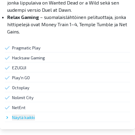
jonka lippulaiva on Wanted Dead or a Wild sekä sen
uudempi versio Duel at Dawn.
Relax Gaming
– suomalaislähtöinen pelituottaja, jonka
hittipelejä ovat Money Train 1–4, Temple Tumble ja Net
Gains.
Pragmatic Play
Hacksaw Gaming
EZUGUI
Play'n GO
Octoplay
Nolimit City
NetEnt
Näytä kaikki