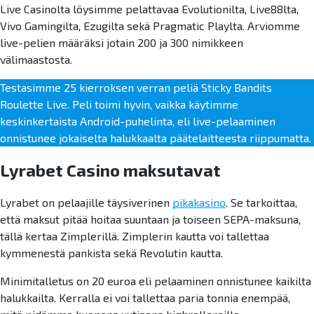
Live Casinolta löysimme pelattavaa Evolutionilta, Live88lta,
Vivo Gamingilta, Ezugilta sekä Pragmatic Playlta. Arviomme
live-pelien määräksi jotain 200 ja 300 nimikkeen
välimaastosta.
Testasimme 25 kierroksen verran peliä Sticky Bandits
Roulette Live. Peli toimi hyvin, vaikka käytimme
keskinkertaista Android-puhelinta, eli live-pelaaminen
onnistunee jokaiselta halukkaalta päätelaitteesta riippumatta.
Lyrabet Casino maksutavat
Lyrabet on pelaajille täysiverinen
pikakasino
. Se tarkoittaa,
että maksut pitää hoitaa suuntaan ja toiseen SEPA-maksuna,
tällä kertaa Zimplerillä. Zimplerin kautta voi tallettaa
kymmenestä pankista sekä Revolutin kautta.
Minimitalletus on 20 euroa eli pelaaminen onnistunee kaikilta
halukkailta. Kerralla ei voi tallettaa paria tonnia enempää,