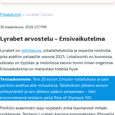
Pikakasinot
»
Lyrabet Casino
30 maaliskuun, 2026 2:57 PM
Lyrabet arvostelu – Ensivaikutelma
Lyrabet on
nettikasino
, pikatalletuksilla ja nopeilla nostoilla,
joka avattiin pelaajille vuonna 2025. Lokalisointi on kunnossa,
ulkoasu on tyylikäs ja mobiilissa kasino toimii ilman ongelmia.
Ensivaikutelma on mielestäni todella hyvä.
Testauksemme:
Tein 20 euron Zimpler-talletuksen ja sain
pelitilin avattua alle minuutissa. Talletuksen jälkeen annoin
yhteystiedot ja sen jälkeen pääsin pelaamaan – heti
ensimmäisenä testasin peliä Rise of Olympus 100.
Pelitilin avaaminen sujui nopeasti, enkä huomannut mitään
poikkeavaa. Testasin Lyrabet-kasinoa enimmäkseen iPhonella.