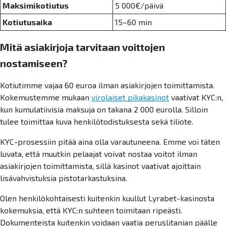
Maksimikotiutus
5 000€/päivä
Kotiutusaika
15–60 min
Mitä asiakirjoja tarvitaan voittojen
nostamiseen?
Kotiutimme vajaa 60 euroa ilman asiakirjojen toimittamista.
Kokemustemme mukaan
virolaiset pikakasinot
vaativat KYC:n,
kun kumulatiivisia maksuja on takana 2 000 eurolla. Silloin
tulee toimittaa kuva henkilötodistuksesta sekä tiliote.
KYC-prosessiin pitää aina olla varautuneena. Emme voi täten
luvata, että muutkin pelaajat voivat nostaa voitot ilman
asiakirjojen toimittamista, sillä kasinot vaativat ajoittain
lisävahvistuksia pistotarkastuksina.
Olen henkilökohtaisesti kuitenkin kuullut Lyrabet-kasinosta
kokemuksia, että KYC:n suhteen toimitaan ripeästi.
Dokumenteista kuitenkin voidaan vaatia peruslitanian päälle