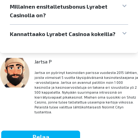
Millainen ensitalletusbonus Lyrabet
Casinolla on?
Kannattaako Lyrabet Casinoa kokeilla?
Jartsa P
Jartsa on pyörinyt kasinoiden parissa vuodesta 2015 lähtien,
joista viimeiset 5 vuotta täysipäiväisenä kasinotestaajana ja
-arvostelijana. Jartsa on avannut pelitilin noin 1 000
kasinolle ja kasinoarvosteluja on takana eri sivustoille yli 2
500 kappaletta. Nykyään suurimpana intressinä on
kierrätysvapaat pikakasinot. Miehen oma suosikki on Shotz
Casino, jonne tulee talletettua useampia kertoja viikossa.
Peleistä tulee valittua lähtökohtaisesti Nolimit Cityn
tuotantoa.
Pelaa