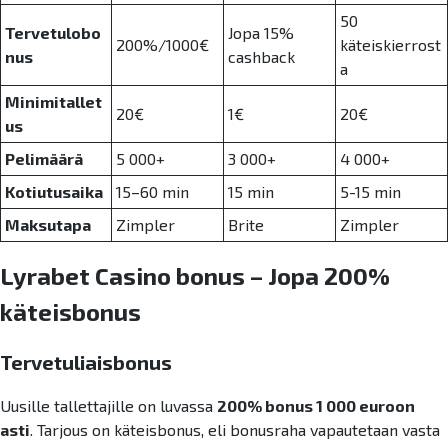
50
Tervetulobo
Jopa 15%
200%/1000€
käteiskierrost
nus
cashback
a
Minimitallet
20€
1€
20€
us
Pelimäärä
5 000+
3 000+
4 000+
Kotiutusaika
15–60 min
15 min
5-15 min
Maksutapa
Zimpler
Brite
Zimpler
Lyrabet Casino bonus – Jopa 200%
käteisbonus
Tervetuliaisbonus
Uusille tallettajille on luvassa
200% bonus 1 000 euroon
asti
. Tarjous on käteisbonus, eli bonusraha vapautetaan vasta