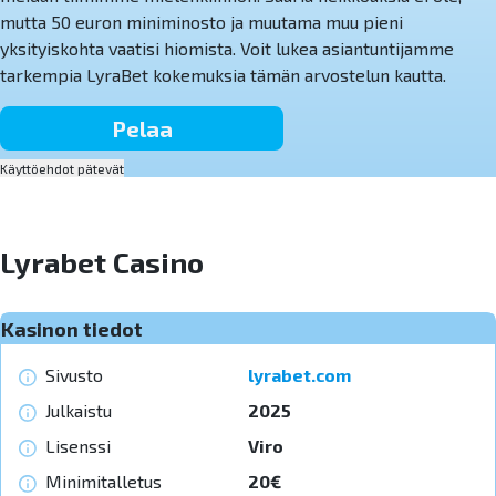
mutta 50 euron miniminosto ja muutama muu pieni
yksityiskohta vaatisi hiomista. Voit lukea asiantuntijamme
tarkempia LyraBet kokemuksia tämän arvostelun kautta.
Pelaa
Käyttöehdot pätevät
Lyrabet Casino
Kasinon tiedot
Sivusto
lyrabet.com
Julkaistu
2025
Lisenssi
Viro
Minimitalletus
20€