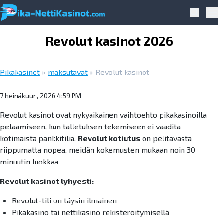
Searc
Pr
Skip to navigation
Skip to content
Revolut kasinot 2026
Pikakasinot
»
maksutavat
»
Revolut kasinot
7 heinäkuun, 2026 4:59 PM
Revolut kasinot ovat nykyaikainen vaihtoehto pikakasinoilla
pelaamiseen, kun talletuksen tekemiseen ei vaadita
kotimaista pankkitiliä.
Revolut kotiutus
on pelitavasta
riippumatta nopea, meidän kokemusten mukaan noin 30
minuutin luokkaa.
Revolut kasinot lyhyesti:
Revolut-tili on täysin ilmainen
Pikakasino tai nettikasino rekisteröitymisellä