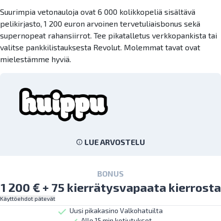
Suurimpia vetonauloja ovat 6 000 kolikkopeliä sisältävä
pelikirjasto, 1 200 euron arvoinen tervetuliaisbonus sekä
supernopeat rahansiirrot. Tee pikatalletus verkkopankista tai
valitse pankkilistauksesta Revolut. Molemmat tavat ovat
mielestämme hyviä.
LUE ARVOSTELU
BONUS
1 200 € + 75 kierrätysvapaata kierrosta
Käyttöehdot pätevät
Uusi pikakasino Valkohatuilta
Alle 15 min kotiutukset