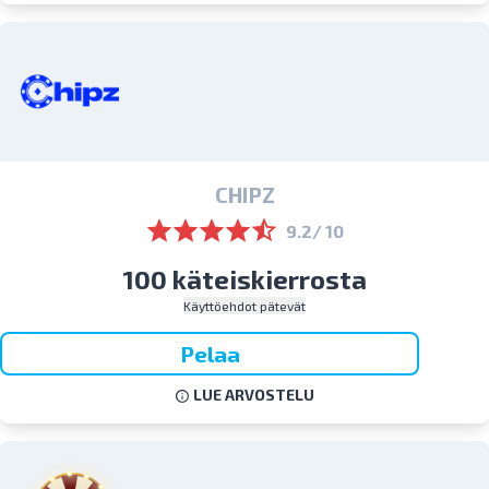
CHIPZ
9.2/ 10
100 käteiskierrosta
Käyttöehdot pätevät
Pelaa
LUE ARVOSTELU