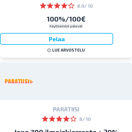
8.0/ 10
100%/100€
Käyttöehdot pätevät
Pelaa
LUE ARVOSTELU
PARATIISI
8/ 10
Jopa 300 ilmaiskierrosta + 20%