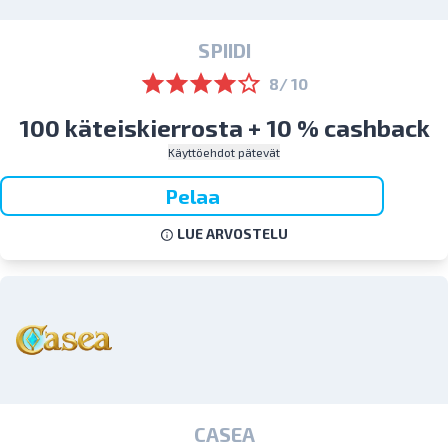
SPIIDI
8/ 10
100 käteiskierrosta + 10 % cashback
Käyttöehdot pätevät
Pelaa
LUE ARVOSTELU
CASEA