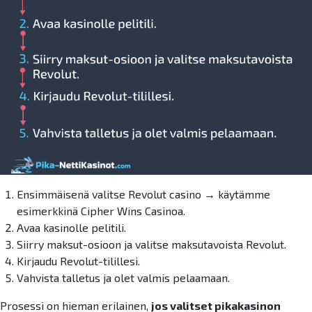
Ensimmäisenä valitse Revolut casino → käytämme
esimerkkinä Cipher Wins Casinoa.
Avaa kasinolle pelitili.
Siirry maksut-osioon ja valitse maksutavoista Revolut.
Kirjaudu Revolut-tilillesi.
Vahvista talletus ja olet valmis pelaamaan.
Prosessi on hieman erilainen,
jos valitset pikakasinon