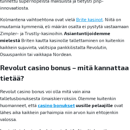
tunnettu supernopeista maksuista ja tietysti pnp-
innovaatiosta.
Kolmantena vaihtoehtona ovat vielä
Brite kasinot
. Niitä on
muutamia kymmeniä, eli määrän osalta ei pystytä vastaamaan
Zimpler- ja Trustly-kasinoihin.
Asiantuntijoidemme
mielestä
Briten kautta kasinolle tallettaminen on kuitenkin
kaikkein sujuvinta, valitsipa pankkilistalta Revolutin,
Osuuspankin tai vaikkapa Nordean.
Revolut casino bonus – mitä kannattaa
tietää?
Revolut casino bonus voi olla mitä vain aina
talletusbonuksesta ilmaiskierroksiin. Olemme kuitenkin
huomanneet, että
casino bonukset
uusille pelaajille
ovat
lähes aika kaikkein parhaimpia niin arvon kuin ehtojenkin
valossa.