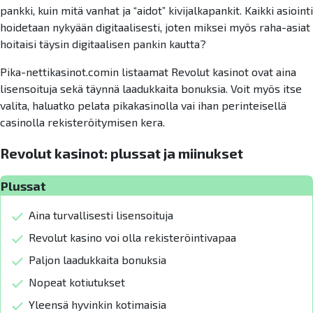
pankki, kuin mitä vanhat ja “aidot” kivijalkapankit. Kaikki asiointi
hoidetaan nykyään digitaalisesti, joten miksei myös raha-asiat
hoitaisi täysin digitaalisen pankin kautta?
Pika-nettikasinot.comin listaamat Revolut kasinot ovat aina
lisensoituja sekä täynnä laadukkaita bonuksia. Voit myös itse
valita, haluatko pelata pikakasinolla vai ihan perinteisellä
casinolla rekisteröitymisen kera.
Revolut kasinot: plussat ja miinukset
Plussat
Aina turvallisesti lisensoituja
Revolut kasino voi olla rekisteröintivapaa
Paljon laadukkaita bonuksia
Nopeat kotiutukset
Yleensä hyvinkin kotimaisia