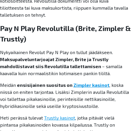
kotiosoitteesta. Revolutilla dokumentti voi olla kuva
tiliotteesta tai kuva maksukortista, riippuen kummalla tavalla
talletuksen on tehnyt.
Pay N Play Revolutilla (Brite, Zimpler &
Trustly)
Nykyaikainen Revolut Pay N Play on tullut jäädäkseen.
Maksupalveluntarjoajat Zimpler, Brite ja Trustly
mahdollistavat siis Revolutilla tallettamisen
– samalla
kaavalla kuin normaalistikin kotimaisen pankin tililtä.
Meidän
ensisijainen suositus on
Zimpler kasinot
, koska
niissä on eniten tarjontaa. Lisäksi Zimplerin avulla Revolutilla
voi tallettaa pikakasinoille, perinteisille nettikasinoille,
hybridikasinoille sekä useille kryptosivustoille.
Heti perässä tulevat
Trustly kasinot
, jotka pitävät vielä
pintansa pikakasinoiden kovassa kilpailussa. Trustly on