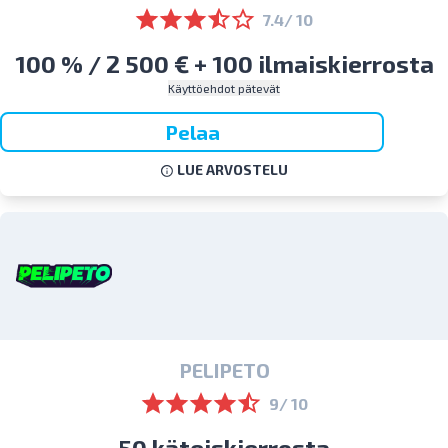
7.4/ 10
100 % / 2 500 € + 100 ilmaiskierrosta
Käyttöehdot pätevät
Pelaa
LUE ARVOSTELU
PELIPETO
9/ 10
50 käteiskierrosta