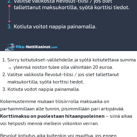
Siirry kotiutukset-välilehdelle ja syötä kotiutettava summa
→ yleensä noston tulee olla vähintään 20 euroa.
Valitse valikosta Revolut-tilisi / jos olet tallettanut
maksukortilla, syötä korttisi tiedot.
Kotiuta voitot nappia painamalla.
Kokemustemme mukaan tilisiirrolla maksuaika on
parhaimmillaan alle tunnin, pisimmillään pari arkipäivää.
Korttimaksu on puolestaan hitaanpuoleinen
– siinä aikaa
voi helposti mennä melkein viikonkin verran.
Revolut kotiutus aika kuitenkin voi muuttua, jos ennen