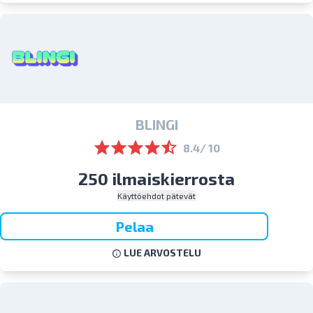
BLINGI
8.4/ 10
250 ilmaiskierrosta
Käyttöehdot pätevät
Pelaa
LUE ARVOSTELU