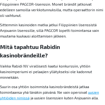
Filippiinien PAGCOR-lisenssin. Monet brändit jatkoivat
edelleen samoilla verkkotunnuksilla, mutta operaattorin nimi
oli vaihtunut.
Sittemmin kasinoiden matka jatkui Filippiinien lisenssistä
Anjouanin lisenssille, sillä PAGCOR lopetti toimintansa vain
muutama kuukausi aloittamisen jälkeen.
Mitä tapahtuu Rabidin
kasinobrändeille?
Vaikka Rabidi NV virallisesti kaatui konkurssiin, yhtiön
kasinoimperiumi ei pelaajien yllätykseksi ole kadonnut
minnekään.
Suurin osa yhtiön isoimmista kasinobrändeistä jatkaa
toimintaansa yhä tänäkin päivänä. Ne vain operoivat
uusien
yhtiöiden nimissä
ja uusien lisenssien kuten Anjouanin alla.