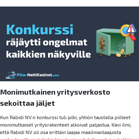
Monimutkainen yritysverkosto
sekoittaa jäljet
Kun Rabidi NV:n konkurssi tuli julki, yhtiön taustalla piilleet
monimutkaiset yritysrakenteet alkoivat paljastua. Kävi ilmi,
että Rabidi NV oli osa erittäin laajaa maailmanlaajuista