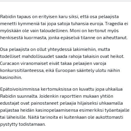
Rabidin tapaus on erityisen karu siksi, että osa pelaajista
menetti kymmeniä tai jopa satoja tuhansia euroja. Tragedia ei
myöskään ole vain taloudellinen. Moni on kertonut myös
henkisestä kuormasta, jonka epäselvä tilanne on aiheuttanut.
Osa pelaajista on ollut yhteydessä lakimiehiin, mutta
todelliset mahdollisuudet saada rahoja takaisin ovat heikot.
Curacaon viranomaiset eivät takaa pelaajien varoja
konkurssitilanteessa, eikä Euroopan sääntely ulotu näihin
kasinoihin.
Epätoivoisimmissa kertomuksissa on kuvattu jopa uhkailua
Rabidin suunnalta. Joidenkin raporttien mukaan yhtiön
edustajat ovat painostaneet pelaajia hiljaiseksi uhkaamalla
paljastaa heidän kasinopelaamisensa esimerkiksi työantajalle
tai läheisille. Näitä tarinoita ei kuitenkaan ole aukottomasti
pystytty todistamaan.