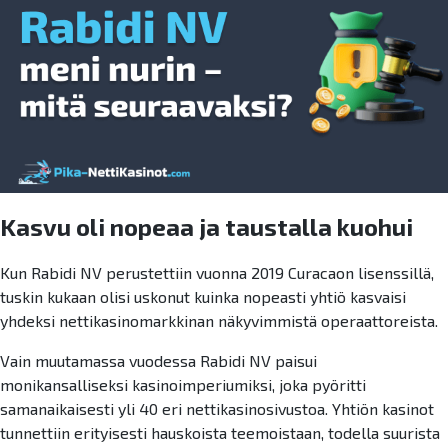
Kasvu oli nopeaa ja taustalla kuohui
Kun Rabidi NV perustettiin vuonna 2019 Curacaon lisenssillä,
tuskin kukaan olisi uskonut kuinka nopeasti yhtiö kasvaisi
yhdeksi nettikasinomarkkinan näkyvimmistä operaattoreista.
Vain muutamassa vuodessa Rabidi NV paisui
monikansalliseksi kasinoimperiumiksi, joka pyöritti
samanaikaisesti yli 40 eri nettikasinosivustoa. Yhtiön kasinot
tunnettiin erityisesti hauskoista teemoistaan, todella suurista