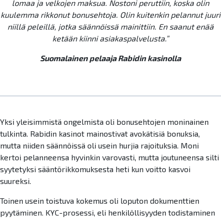
lomaa ja velkojen maksua. Nostoni peruttiin, koska olin
kuulemma rikkonut bonusehtoja. Olin kuitenkin pelannut juuri
niillä peleillä, jotka säännöissä mainittiin. En saanut enää
ketään kiinni asiakaspalvelusta.”
Suomalainen pelaaja Rabidin kasinolla
Yksi yleisimmistä ongelmista oli bonusehtojen moninainen
tulkinta. Rabidin kasinot mainostivat avokätisiä bonuksia,
mutta niiden säännöissä oli usein hurjia rajoituksia. Moni
kertoi pelanneensa hyvinkin varovasti, mutta joutuneensa silti
syytetyksi sääntörikkomuksesta heti kun voitto kasvoi
suureksi.
Toinen usein toistuva kokemus oli loputon dokumenttien
pyytäminen. KYC-prosessi, eli henkilöllisyyden todistaminen