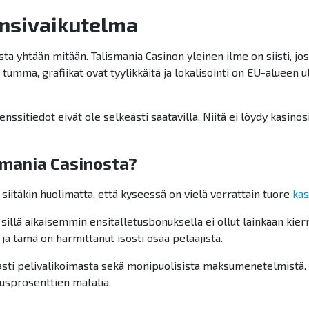
ensivaikutelma
yhtään mitään. Talismania Casinon yleinen ilme on siisti, jos
tumma, grafiikat ovat tyylikkäitä ja lokalisointi on EU-alueen 
enssitiedot eivät ole selkeästi saatavilla. Niitä ei löydy kasino
ismania Casinosta?
siitäkin huolimatta, että kyseessä on vielä verrattain tuore
kas
sillä aikaisemmin ensitalletusbonuksella ei ollut lainkaan kier
a tämä on harmittanut isosti osaa pelaajista.
vasti pelivalikoimasta sekä monipuolisista maksumenetelmistä. 
tusprosenttien matalia.