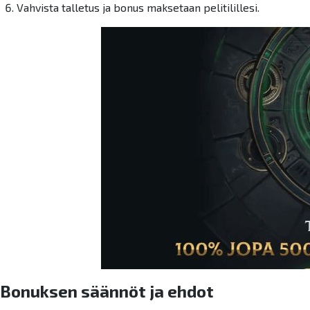
Vahvista talletus ja bonus maksetaan pelitilillesi.
Bonuksen säännöt ja ehdot