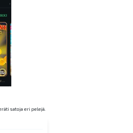
äti satoja eri pelejä.