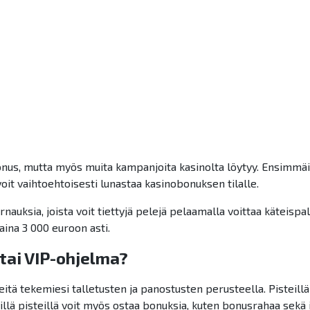
bonus, mutta myös muita kampanjoita kasinolta löytyy. Ensimmä
it vaihtoehtoisesti lunastaa kasinobonuksen tilalle.
uksia, joista voit tiettyjä pelejä pelaamalla voittaa käteispalk
aina 3 000 euroon asti.
 tai VIP-ohjelma?
itä tekemiesi talletusten ja panostusten perusteella. Pisteillä
illä pisteillä voit myös ostaa bonuksia, kuten bonusrahaa sekä 