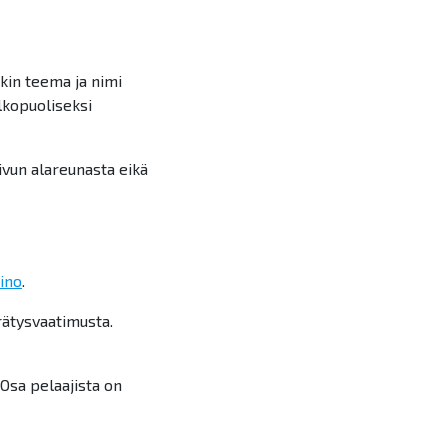
kin teema ja nimi
ulkopuoliseksi
sivun alareunasta eikä
ino
.
rätysvaatimusta.
Osa pelaajista on