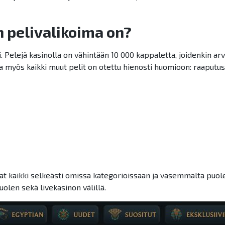
 pelivalikoima on?
 Pelejä kasinolla on vähintään 10 000 kappaletta, joidenkin ar
ta myös kaikki muut pelit on otettu hienosti huomioon: raaput
vat kaikki selkeästi omissa kategorioissaan ja vasemmalta puol
olen sekä livekasinon välillä.