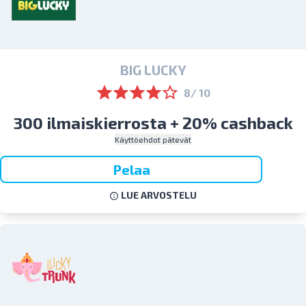
BIG LUCKY
8/ 10
300 ilmaiskierrosta + 20% cashback
Käyttöehdot pätevät
Pelaa
LUE ARVOSTELU