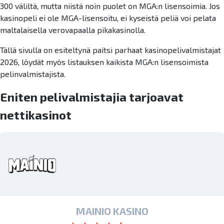
300 väliltä, mutta niistä noin puolet on MGA:n lisensoimia. Jos
kasinopeli ei ole MGA-lisensoitu, ei kyseistä peliä voi pelata
maltalaisella verovapaalla pikakasinolla.
Tällä sivulla on esiteltynä paitsi parhaat kasinopelivalmistajat
2026, löydät myös listauksen kaikista MGA:n lisensoimista
pelinvalmistajista.
Eniten pelivalmistajia tarjoavat
nettikasinot
MAINIO KASINO