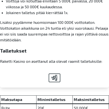
Voittoja voi kotiuttaa enintään 5 000€ päivässä, 20 000€
viikossa ja 50 000€ kuukaudessa.
Jokainen talletus pitää kierrättää 1x.
Lisäksi pyydämme huomioimaan 100 000€ voittokaton.
Voittokaton aikaikkuna on 24 tuntia eli yksi vuorokausi. Pelaaja
ei voi siis saada suurempaa nettovoittoa ja rajan ylittävä osuus
mitätöidään.
Talletukset
Raketti Kasino on asettanut alla olevat raamit talletuksille:
Maksutapa
Minimitalletus
Maksimitalletus
Brite
20€
50 000€