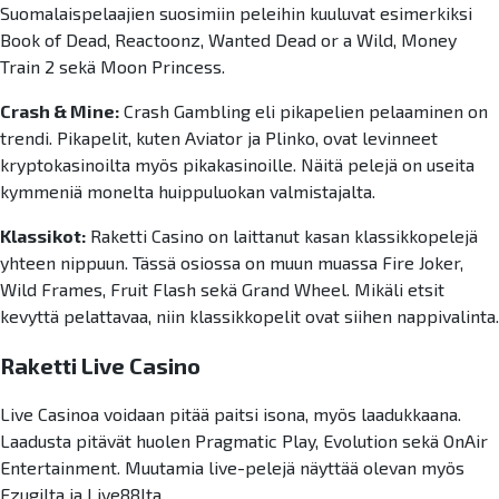
Suomalaispelaajien suosimiin peleihin kuuluvat esimerkiksi
Book of Dead, Reactoonz, Wanted Dead or a Wild, Money
Train 2 sekä Moon Princess.
Crash & Mine:
Crash Gambling eli pikapelien pelaaminen on
trendi. Pikapelit, kuten Aviator ja Plinko, ovat levinneet
kryptokasinoilta myös pikakasinoille. Näitä pelejä on useita
kymmeniä monelta huippuluokan valmistajalta.
Klassikot:
Raketti Casino on laittanut kasan klassikkopelejä
yhteen nippuun. Tässä osiossa on muun muassa Fire Joker,
Wild Frames, Fruit Flash sekä Grand Wheel. Mikäli etsit
kevyttä pelattavaa, niin klassikkopelit ovat siihen nappivalinta.
Raketti Live Casino
Live Casinoa voidaan pitää paitsi isona, myös laadukkaana.
Laadusta pitävät huolen Pragmatic Play, Evolution sekä OnAir
Entertainment. Muutamia live-pelejä näyttää olevan myös
Ezugilta ja Live88lta.