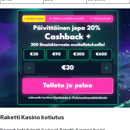
Raketti Kasino kotiutus
Nopeat kotiutukset kuuluvat Raketti Kasinon hyviin