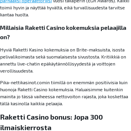
parhaaksi operaattoriksi
vuosi takaperin (EGR Awards). Kaikki
toimii hyvin ja näyttää hyvältä, eikä turvallisuudesta tarvitse
kantaa huolta.
Millaisia Raketti Casino kokemuksia pelaajilla
on?
Hyviä Raketti Kasino kokemuksia on Brite-maksuista, isosta
pelivalikoimasta sekä suomalaisesta sivustosta. Kritiikkiä on
annettu live-chatin epäkäytännöllisyydestä ja voittojen
verollisuudesta.
Pika-nettikasinot.comin tiimillä on enemmän positiivisia kuin
huonoja Raketti Casino kokemuksia. Haluaisimme kuitenkin
mainita jo tässä vaiheessa nettovoiton rajasta, joka koskettaa
tällä kasinolla kaikkia pelaajia.
Raketti Casino bonus: Jopa 300
ilmaiskierrosta