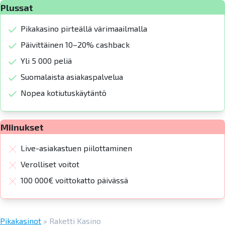
Plussat
Pikakasino pirteällä värimaailmalla
Päivittäinen 10–20% cashback
Yli 5 000 peliä
Suomalaista asiakaspalvelua
Nopea kotiutuskäytäntö
Miinukset
Live-asiakastuen piilottaminen
Verolliset voitot
100 000€ voittokatto päivässä
Pikakasinot
»
Raketti Kasino