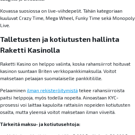
Kovassa suosiossa on live-viihdepelit. Tähän kategoriaan
kuuluvat Crazy Time, Mega Wheel, Funky Time sekä Monopoly
Live.
Talletusten ja kotiutusten hallinta
Raketti Kasinolla
Raketti Kasino on helppo valinta, koska rahansiirrot hoituvat
kasinon suuntaan Briten verkkopankkimaksulla. Voitot
maksetaan pelaajan suomalaiselle pankkitilille.
Pelaaminen
ilman rekisteröitymistä
tekee rahansiirroista
paitsi helppoja, myös todella nopeita. Ainoastaan KYC-
prosessi voi laittaa kapuloita rattaisiin nopeiden kotiutusten
osalta, mutta yleensä voitot maksetaan ilman viiveitä.
Tärkeitä maksu- ja kotiutusehtoja: