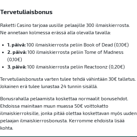
Tervetuliaisbonus
Raketti Casino tarjoaa uusille pelaajille 300 ilmaiskierrosta.
Ne annetaan kolmessa erässä alla olevalla tavalla:
1. päivä:
100 ilmaiskierrosta peliin Book of Dead (0,10€)
2. päivä:
100 ilmaiskierrosta peliin Tome of Madness
(0,10€)
3. päivä:
100 ilmaiskierrosta peliin Reactoonz (0,20€)
Tervetuliaisbonusta varten tulee tehdä vähintään 30€ talletus.
Jokainen erä tulee lunastaa 24 tunnin sisällä.
Bonusrahalla pelaamista koskettaa normaalit bonusehdot.
Ehdoissa mainitaan muun muassa 50€ voittokatto
ilmaiskierroksille, jonka pitää olettaa koskettavan myös uuden
pelaajan ilmaiskierrosbonusta. Kerromme ehdoista lisää
kohta.