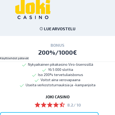
LUE ARVOSTELU
BONUS
200%/1000€
Käyttöehdot pätevät
Nykyaikainen pikakasino Viro-lisenssillä
Yli 5 000 slottia
Iso 200% tervetuliaisbonus
Voitot aina verovapaana
Useita verkostoturnauksia ja -kampanjoita
JOKI CASINO
8.2/ 10