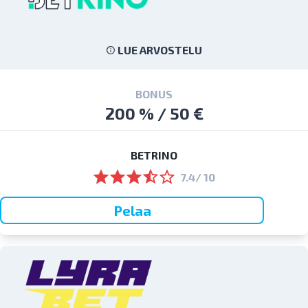
LUE ARVOSTELU
BONUS
200 % / 50 €
BETRINO
7.4/ 10
Pelaa