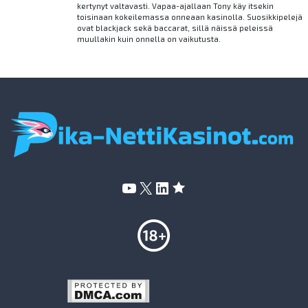
kertynyt valtavasti. Vapaa-ajallaan Tony käy itsekin
toisinaan kokeilemassa onneaan kasinolla. Suosikkipelejä
ovat blackjack sekä baccarat, sillä näissä peleissä
muullakin kuin onnella on vaikutusta.
YouTube
X
LinkedIn