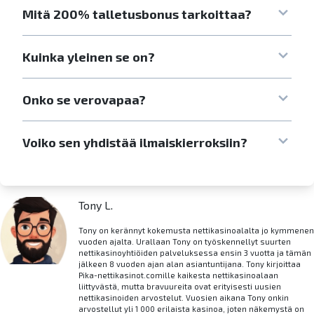
Mitä 200% talletusbonus tarkoittaa?
Kuinka yleinen se on?
Onko se verovapaa?
Voiko sen yhdistää ilmaiskierroksiin?
Tony L.
Tony on kerännyt kokemusta nettikasinoalalta jo kymmenen
vuoden ajalta. Urallaan Tony on työskennellyt suurten
nettikasinoyhtiöiden palveluksessa ensin 3 vuotta ja tämän
jälkeen 8 vuoden ajan alan asiantuntijana. Tony kirjoittaa
Pika-nettikasinot.comille kaikesta nettikasinoalaan
liittyvästä, mutta bravuureita ovat erityisesti uusien
nettikasinoiden arvostelut. Vuosien aikana Tony onkin
arvostellut yli 1 000 erilaista kasinoa, joten näkemystä on