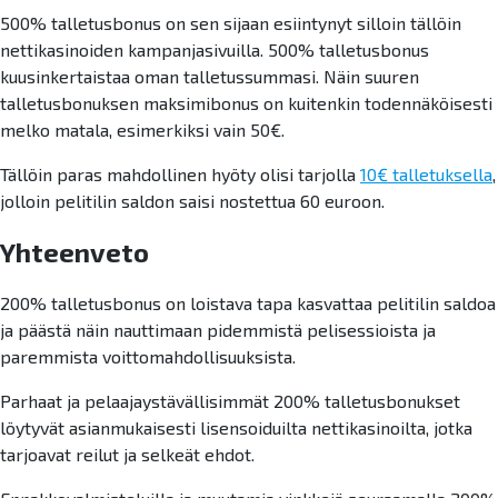
500% talletusbonus on sen sijaan esiintynyt silloin tällöin
nettikasinoiden kampanjasivuilla. 500% talletusbonus
kuusinkertaistaa oman talletussummasi. Näin suuren
talletusbonuksen maksimibonus on kuitenkin todennäköisesti
melko matala, esimerkiksi vain 50€.
Tällöin paras mahdollinen hyöty olisi tarjolla
10€ talletuksella
,
jolloin pelitilin saldon saisi nostettua 60 euroon.
Yhteenveto
200% talletusbonus on loistava tapa kasvattaa pelitilin saldoa
ja päästä näin nauttimaan pidemmistä pelisessioista ja
paremmista voittomahdollisuuksista.
Parhaat ja pelaajaystävällisimmät 200% talletusbonukset
löytyvät asianmukaisesti lisensoiduilta nettikasinoilta, jotka
tarjoavat reilut ja selkeät ehdot.