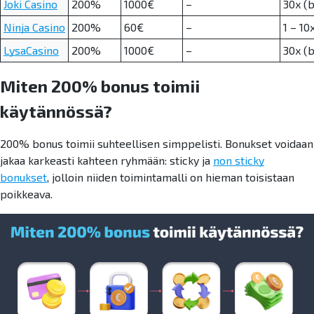
Joki Casino
200%
1000€
–
30x (b
Ninja Casino
200%
60€
–
1 – 10
LysaCasino
200%
1000€
–
30x (b
Miten 200% bonus toimii
käytännössä?
200% bonus toimii suhteellisen simppelisti. Bonukset voidaan
jakaa karkeasti kahteen ryhmään: sticky ja
non sticky
bonukset
, jolloin niiden toimintamalli on hieman toisistaan
poikkeava.