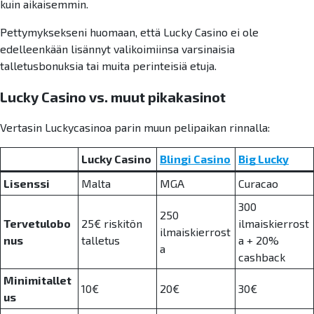
kuin aikaisemmin.
Pettymyksekseni huomaan, että Lucky Casino ei ole
edelleenkään lisännyt valikoimiinsa varsinaisia
talletusbonuksia tai muita perinteisiä etuja.
Lucky Casino vs. muut pikakasinot
Vertasin Luckycasinoa parin muun pelipaikan rinnalla:
Lucky Casino
Blingi Casino
Big Lucky
Lisenssi
Malta
MGA
Curacao
300
250
Tervetulobo
25€ riskitön
ilmaiskierrost
ilmaiskierrost
nus
talletus
a + 20%
a
cashback
Minimitallet
10€
20€
30€
us