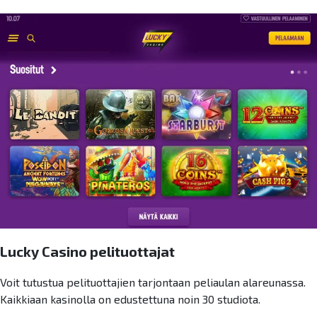
Lucky Casino pelituottajat
Voit tutustua pelituottajien tarjontaan peliaulan alareunassa.
Kaikkiaan kasinolla on edustettuna noin 30 studiota.