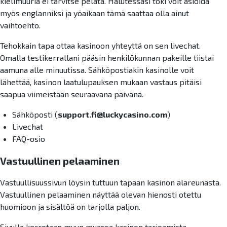
kielimuuria ei tarvitse pelätä. Halutessasi toki voit asioida
myös englanniksi ja yöaikaan tämä saattaa olla ainut
vaihtoehto.
Tehokkain tapa ottaa kasinoon yhteyttä on sen livechat.
Omalla testikerrallani pääsin henkilökunnan pakeille tiistai
aamuna alle minuutissa. Sähköpostiakin kasinolle voit
lähettää, kasinon laatulupauksen mukaan vastaus pitäisi
saapua viimeistään seuraavana päivänä.
Sähköposti (
support.fi@luckycasino.com
)
Livechat
FAQ-osio
Vastuullinen pelaaminen
Vastuullisuussivun löysin tuttuun tapaan kasinon alareunasta.
Vastuullinen pelaaminen näyttää olevan hienosti otettu
huomioon ja sisältöä on tarjolla paljon.
Sivulla kerrotaan muun muassa kasinon tarjoamista