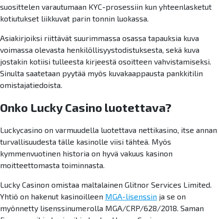
suosittelen varautumaan KYC-prosessiin kun yhteenlasketut
kotiutukset liikkuvat parin tonnin luokassa.
Asiakirjoiksi riittävät suurimmassa osassa tapauksia kuva
voimassa olevasta henkilöllisyystodistuksesta, sekä kuva
jostakin kotiisi tulleesta kirjeestä osoitteen vahvistamiseksi.
Sinulta saatetaan pyytää myös kuvakaappausta pankkitilin
omistajatiedoista.
Onko Lucky Casino luotettava?
Luckycasino on varmuudella luotettava nettikasino, itse annan
turvallisuudesta tälle kasinolle viisi tähteä. Myös
kymmenvuotinen historia on hyvä vakuus kasinon
moitteettomasta toiminnasta.
Lucky Casinon omistaa maltalainen Glitnor Services Limited.
Yhtiö on hakenut kasinoilleen
MGA-lisenssin
ja se on
myönnetty lisenssinumerolla MGA/CRP/628/2018. Saman