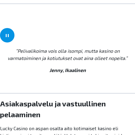
”Pelivalikoima vois olla isompi, mutta kasino on
varmatoiminen ja kotiutukset ovat aina olleet nopeita.”
Jenny, Ikaalinen
Asiakaspalvelu ja vastuullinen
pelaaminen
Lucky Casino on aspan osalta aito kotimaiset kasino eli