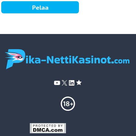
Pelaa
YouTube
X
LinkedIn