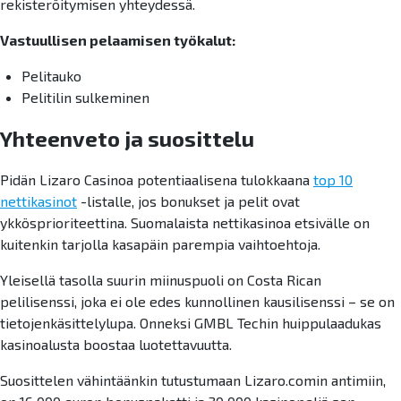
rekisteröitymisen yhteydessä.
Vastuullisen pelaamisen työkalut:
Pelitauko
Pelitilin sulkeminen
Yhteenveto ja suosittelu
Pidän Lizaro Casinoa potentiaalisena tulokkaana
top 10
nettikasinot
-listalle, jos bonukset ja pelit ovat
ykkösprioriteettina. Suomalaista nettikasinoa etsivälle on
kuitenkin tarjolla kasapäin parempia vaihtoehtoja.
Yleisellä tasolla suurin miinuspuoli on Costa Rican
pelilisenssi, joka ei ole edes kunnollinen kausilisenssi – se on
tietojenkäsittelylupa. Onneksi GMBL Techin huippulaadukas
kasinoalusta boostaa luotettavuutta.
Suosittelen vähintäänkin tutustumaan Lizaro.comin antimiin,