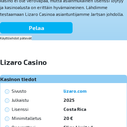
kasino ei ole verovapaa, mutta asianmukainen lisenssi löytyy
ja kasinoalusta on erittäin hyvämaineinen. Lähdimme
testaamaan Lizaro Casinoa asiantuntijamme Jartsan johdolla.
Pelaa
Käyttöehdot pätevät
Lizaro Casino
Kasinon tiedot
Sivusto
lizaro.com
Julkaistu
2025
Lisenssi
Costa Rica
Minimitalletus
20 €