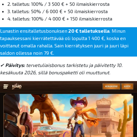
2. talletus: 100% / 3 500 € + 50 ilmaiskierrosta
3. talletus: 50% / 6 000 € + 50 ilmaiskierrosta
4. talletus: 100% / 4 000 € + 150 ilmaiskierrosta
Lunastin ensitalletusbonuksen
20 € talletuksella
. Minun
tapauksessani kierrätettävää oli lopulta 1 400 €, koska en
voittanut omalla rahalla. Sain kierrätyksen juuri ja juuri läpi
saldon ollessa noin 79 €.
✔
Päivitys:
tervetuliaisbonus tarkistetu ja päivitetty 10.
kesäkuuta 2026, sillä bonuspaketti oli muuttunut.