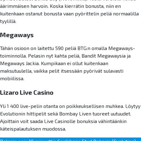
äärimmäisen harvoin. Koska kierrätin bonusta, niin en
kuitenkaan ostanut bonusta vaan pyörittelin peliä normaalilla
tyylillä.
Megaways
Tähän osioon on laitettu 590 peliä BTG:n omalla Megaways-
toiminnolla. Pelasin nyt kahta peliä, Bandit Megawaysia ja
Megaways Jackia. Kumpikaan ei ollut kuitenkaan
maksutuulella, vaikka pelit itsessään pyörivät sulavasti
mobiilissa.
Lizaro Live Casino
Yli 1 400 live-pelin otanta on poikkeuksellisen muhkea. Löytyy
Evolutionin hittipelit sekä Bombay Liven tuoreet uutuudet.
Ajoittain voit saada Live Casinolle bonuksia vähintäänkin
käteispalautuksen muodossa.