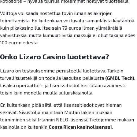
kotiosoite – hyvällä tuurilla molemmat hoituvat tiliotteella.
Voittoja voi saada nostettua tovin ilman asiakirjojen
toimittamista. En kuitenkaan voi luvata samanlaista käytäntöä
kuin pikakasinoilla. Itse sain 79 euroa ilman ylimääräisiä
vahvistuksia, mutta kumulatiivisia maksuja ei ollut takana edes
100 euron edestä.
Onko Lizaro Casino luotettava?
Lizaro on testauksemme perusteella luotettava. Tärkein
turvallisuustekijä on todella laadukas pelialusta
(GMBL Tech)
.
Lisäksi operaattori- ja lisenssitiedot kerrotaan avoimesti,
toisin kuin monella muulla uutuuskasinolla.
En kuitenkaan pidä siitä, että lisenssitiedot ovat hieman
sekavat. Sivustolla mainitaan Maltan lakien mukaan
toimiminen sekä Irlannin NELO-lisenssi. Tietojemme mukaan
kasinolla on kuitenkin
Costa Rican kasinolisenssi
.