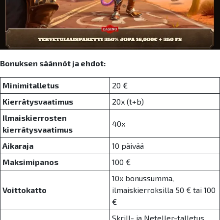
Bonuksen säännöt ja ehdot:
Minimitalletus
20 €
Kierrätysvaatimus
20x (t+b)
Ilmaiskierrosten
40x
kierrätysvaatimus
Aikaraja
10 päivää
Maksimipanos
100 €
10x bonussumma,
Voittokatto
ilmaiskierroksilla 50 € tai 100
€
Skrill- ja Neteller-talletus