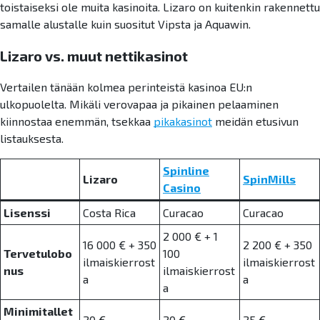
toistaiseksi ole muita kasinoita. Lizaro on kuitenkin rakennettu
samalle alustalle kuin suositut Vipsta ja Aquawin.
Lizaro vs. muut nettikasinot
Vertailen tänään kolmea perinteistä kasinoa EU:n
ulkopuolelta. Mikäli verovapaa ja pikainen pelaaminen
kiinnostaa enemmän, tsekkaa
pikakasinot
meidän etusivun
listauksesta.
Spinline
Lizaro
SpinMills
Casino
Lisenssi
Costa Rica
Curacao
Curacao
2 000 € + 1
16 000 € + 350
2 200 € + 350
Tervetulobo
100
ilmaiskierrost
ilmaiskierrost
nus
ilmaiskierrost
a
a
a
Minimitallet
20 €
20 €
25 €