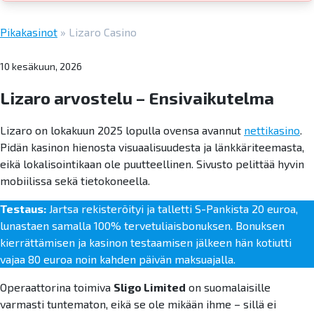
Pikakasinot
»
Lizaro Casino
10 kesäkuun, 2026
Lizaro arvostelu – Ensivaikutelma
Lizaro on lokakuun 2025 lopulla ovensa avannut
nettikasino
.
Pidän kasinon hienosta visuaalisuudesta ja länkkäriteemasta,
eikä lokalisointikaan ole puutteellinen. Sivusto pelittää hyvin
mobiilissa sekä tietokoneella.
Testaus:
Jartsa rekisteröityi ja talletti S-Pankista 20 euroa,
lunastaen samalla 100% tervetuliaisbonuksen. Bonuksen
kierrättämisen ja kasinon testaamisen jälkeen hän kotiutti
vajaa 80 euroa noin kahden päivän maksuajalla.
Operaattorina toimiva
Sligo Limited
on suomalaisille
varmasti tuntematon, eikä se ole mikään ihme – sillä ei