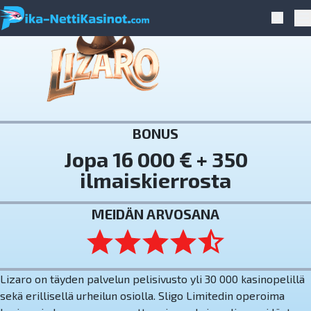
Searc
Pr
BONUS
Jopa 16 000 € + 350
ilmaiskierrosta
MEIDÄN ARVOSANA
Lizaro on täyden palvelun pelisivusto yli 30 000 kasinopelillä
sekä erillisellä urheilun osiolla. Sligo Limitedin operoima