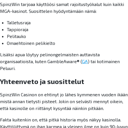
SpinzWin tarjoaa käyttöösi samat rajoitustyökalut kuin kaikki
MGA-kasinot. Suosittelen hyödyntämään nämä:
Talletusraja
Tappioraja
Pelitauko
Omaehtoinen pelikielto
Lisäksi apua löytyy pelinongelmaisten auttavista
organisaatioista, kuten GambleAware® (
GA
) tai kotimainen
Peluuri.
Yhteenveto ja suosittelut
SpinzWin Casinon on ehtinyt jo lähes kymmenen vuoden ikään
mistä annan tietysti pisteet. Jokin on selvästi mennyt oikein,
että kasinolle on riittänyt kysyntää näinkin pitkään.
Fakta kuitenkin on, että pitkä historia myös näkyy kasinolla.
Käyttöliittymä on ihan karmea ja yleinen ilme on kuin 90-luvun