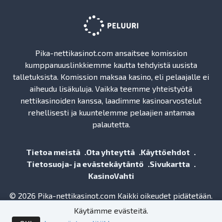
Pika-nettikasinot.com ansaitsee komission
kumppanuuslinkkiemme kautta tehdyistä uusista
talletuksista. Komission maksaa kasino, eli pelaajalle ei
aiheudu lisäkuluja. Vaikka teemme yhteistyötä
nettikasinoiden kanssa, laadimme kasinoarvostelut
rehellisesti ja kuuntelemme pelaajien antamaa
palautetta.
Tietoa meistä
Ota yhteyttä
Käyttöehdot
Tietosuoja- ja evästekäytäntö
Sivukartta
KasinoVahti
© 2026 Pika-nettikasinot.com Kaikki oikeudet pidätetään.
Käytämme evästeitä.