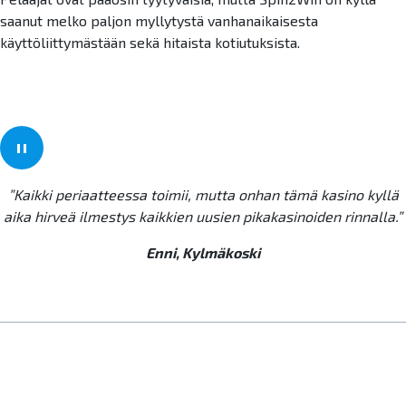
saanut melko paljon myllytystä vanhanaikaisesta
käyttöliittymästään sekä hitaista kotiutuksista.
”Kaikki periaatteessa toimii, mutta onhan tämä kasino kyllä
aika hirveä ilmestys kaikkien uusien pikakasinoiden rinnalla.”
Enni, Kylmäkoski