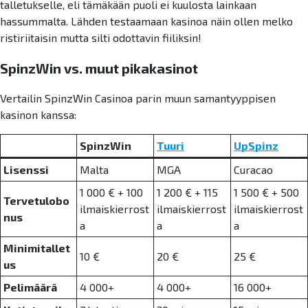
talletukselle, eli tämäkään puoli ei kuulosta lainkaan
hassummalta. Lähden testaamaan kasinoa näin ollen melko
ristiriitaisin mutta silti odottavin fiiliksin!
SpinzWin vs. muut pikakasinot
Vertailin SpinzWin Casinoa parin muun samantyyppisen
kasinon kanssa:
SpinzWin
Tuuri
UpSpinz
Lisenssi
Malta
MGA
Curacao
1 000 € + 100
1 200 € + 115
1 500 € + 500
Tervetulobo
ilmaiskierrost
ilmaiskierrost
ilmaiskierrost
nus
a
a
a
Minimitallet
10 €
20 €
25 €
us
Pelimäärä
4 000+
4 000+
16 000+