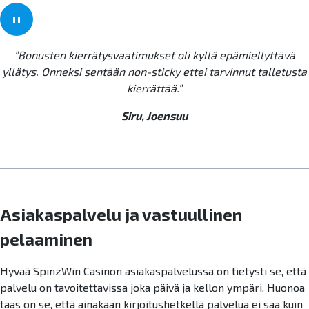
”Bonusten kierrätysvaatimukset oli kyllä epämiellyttävä
yllätys. Onneksi sentään non-sticky ettei tarvinnut talletusta
kierrättää.”
Siru, Joensuu
Asiakaspalvelu ja vastuullinen
pelaaminen
Hyvää SpinzWin Casinon asiakaspalvelussa on tietysti se, että
palvelu on tavoitettavissa joka päivä ja kellon ympäri. Huonoa
taas on se, että ainakaan kirjoitushetkellä palvelua ei saa kuin