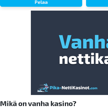
Pelaa
Mikä on vanha kasino?