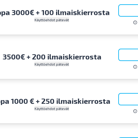
opa 3000€ + 100 ilmaiskierrosta
Käyttöehdot pätevät
3500€ + 200 ilmaiskierrosta
Käyttöehdot pätevät
opa 1000 € + 250 ilmaiskierrosta
Käyttöehdot pätevät