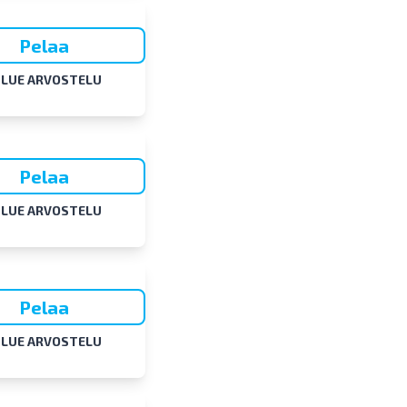
Pelaa
LUE ARVOSTELU
Pelaa
LUE ARVOSTELU
Pelaa
LUE ARVOSTELU