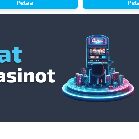
Pelaa
Pel