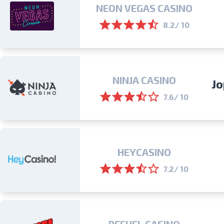
NEON VEGAS CASINO
8.2/ 10
NINJA CASINO
Jo
7.6/ 10
HEYCASINO
7.2/ 10