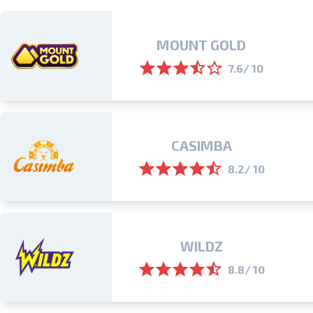
MOUNT GOLD
7.6/ 10
CASIMBA
8.2/ 10
WILDZ
8.8/ 10