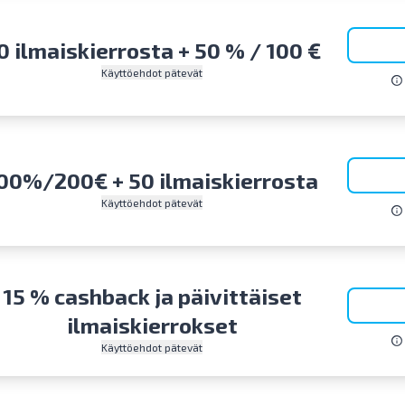
0 ilmaiskierrosta + 50 % / 100 €
Käyttöehdot pätevät
00%/200€ + 50 ilmaiskierrosta
Käyttöehdot pätevät
15 % cashback ja päivittäiset
ilmaiskierrokset
Käyttöehdot pätevät