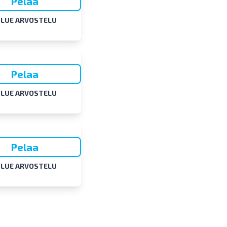
Pelaa
LUE ARVOSTELU
Pelaa
LUE ARVOSTELU
Pelaa
LUE ARVOSTELU