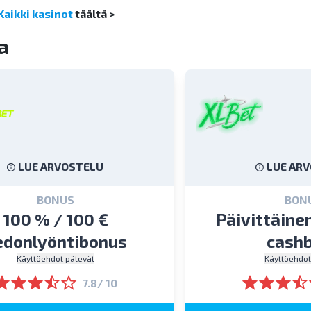
Kaikki kasinot
täältä >
a
LUE ARVOSTELU
LUE AR
BONUS
BON
100 % / 100 €
Päivittäine
edonlyöntibonus
cash
Käyttöehdot pätevät
Käyttöehdot
7.8/ 10