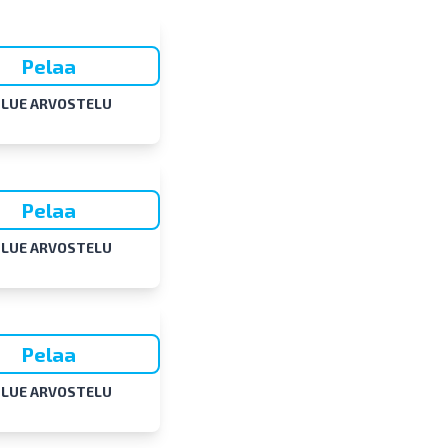
Pelaa
LUE ARVOSTELU
Pelaa
LUE ARVOSTELU
Pelaa
LUE ARVOSTELU