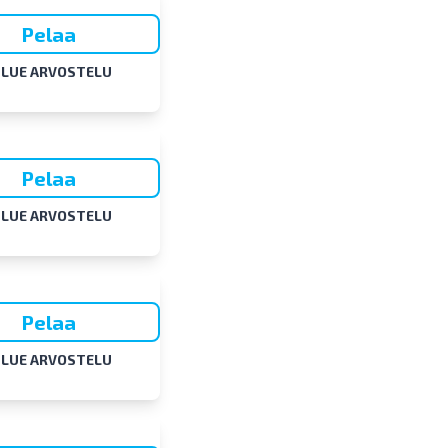
Pelaa
LUE ARVOSTELU
Pelaa
LUE ARVOSTELU
Pelaa
LUE ARVOSTELU