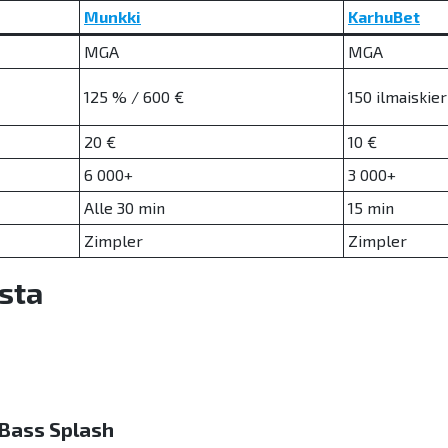
Munkki
KarhuBet
MGA
MGA
125 % / 600 €
150 ilmaiskie
20 €
10 €
6 000+
3 000+
Alle 30 min
15 min
Zimpler
Zimpler
osta
 Bass Splash