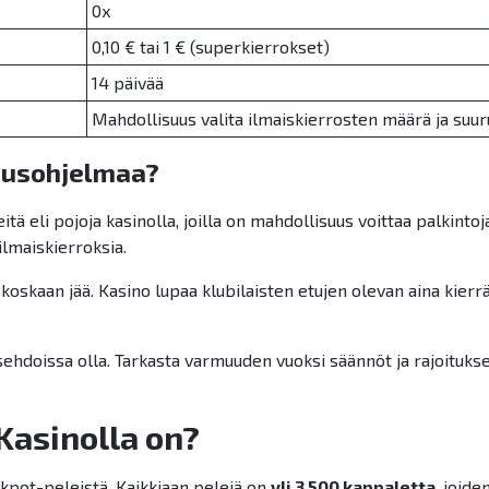
0x
0,10 € tai 1 € (superkierrokset)
14 päivää
Mahdollisuus valita ilmaiskierrosten määrä ja suu
suusohjelmaa?
itä eli pojoja kasinolla, joilla on mahdollisuus voittaa palkintoj
ilmaiskierroksia.
 koskaan jää. Kasino lupaa klubilaisten etujen olevan aina kierr
onusehdoissa olla. Tarkasta varmuuden vuoksi säännöt ja rajoitu
 Kasinolla on?
ackpot-peleistä. Kaikkiaan pelejä on
yli 3 500 kappaletta
, joide