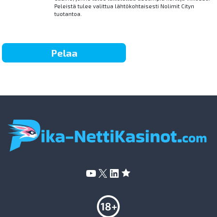
Peleistä tulee valittua lähtökohtaisesti Nolimit Cityn
tuotantoa.
Pelaa
YouTube
X
LinkedIn