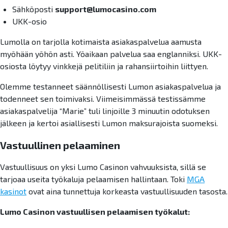
Sähköposti
support@lumocasino.com
UKK-osio
Lumolla on tarjolla kotimaista asiakaspalvelua aamusta
myöhään yöhön asti. Yöaikaan palvelua saa englanniksi. UKK-
osiosta löytyy vinkkejä pelitiliin ja rahansiirtoihin liittyen.
Olemme testanneet säännöllisesti Lumon asiakaspalvelua ja
todenneet sen toimivaksi. Viimeisimmässä testissämme
asiakaspalvelija “Marie” tuli linjoille 3 minuutin odotuksen
jälkeen ja kertoi asiallisesti Lumon maksurajoista suomeksi.
Vastuullinen pelaaminen
Vastuullisuus on yksi Lumo Casinon vahvuuksista, sillä se
tarjoaa useita työkaluja pelaamisen hallintaan. Toki
MGA
kasinot
ovat aina tunnettuja korkeasta vastuullisuuden tasosta.
Lumo Casinon vastuullisen pelaamisen työkalut: