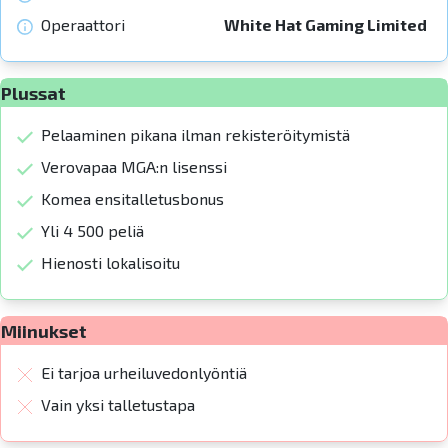
Operaattori
White Hat Gaming Limited
Plussat
Pelaaminen pikana ilman rekisteröitymistä
Verovapaa MGA:n lisenssi
Komea ensitalletusbonus
Yli 4 500 peliä
Hienosti lokalisoitu
Miinukset
Ei tarjoa urheiluvedonlyöntiä
Vain yksi talletustapa