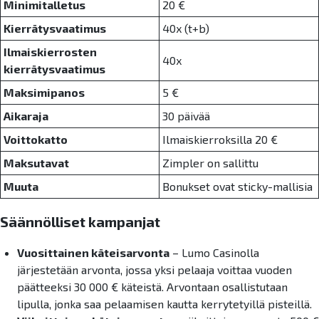
Minimitalletus
20 €
Kierrätysvaatimus
40x (t+b)
Ilmaiskierrosten
40x
kierrätysvaatimus
Maksimipanos
5 €
Aikaraja
30 päivää
Voittokatto
Ilmaiskierroksilla 20 €
Maksutavat
Zimpler on sallittu
Muuta
Bonukset ovat sticky-mallisia
Säännölliset kampanjat
Vuosittainen käteisarvonta
– Lumo Casinolla
järjestetään arvonta, jossa yksi pelaaja voittaa vuoden
päätteeksi 30 000 € käteistä. Arvontaan osallistutaan
lipulla, jonka saa pelaamisen kautta kerrytetyillä pisteillä.