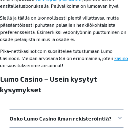
ensitalletusbonuksella. Pelivalikoima on lumoavan hyvä.
Siellä ja täällä on luonnollisesti pientä viilattavaa, mutta
pääsääntöisesti puhutaan pelaajien henkilökohtaisista
preferensseistä. Esimerkiksi vedonlyönnin puuttuminen on
osalle pelaajista miinus ja osalle ei.
Pika-nettikasinot.com suosittelee tutustumaan Lumo
Casinoon. Meidän arvosana 8.8 on erinomainen, joten
kasino
on suosituksemme ansainnut!
Lumo Casino – Usein kysytyt
kysymykset
Onko Lumo Casino ilman rekisteröintiä?