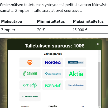
Ensimmäisen talletuksen yhteydessä pelitili avataan kätevästi
samalla. Zimplerin talletusrajat ovat seuraavat.
Maksutapa
Minimitalletus
Maksimitalletus
Zimpler
20 €
15 000 €