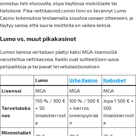
onnistuu heti etusivulta, olipa käytössä mobiililaite tai
tietokone. Pika-nettikasinot.comin tiimi on kerännyt Lumo
Casino kokemuksia testaamalla sivustoa useaan otteeseen, ja
täytyy sanoa, että suuria moitteita on vaikea keksiä.
Lumo vs. muut pikakasinot
Lumon kanssa vertailuun päätyi kaksi MGA-lisenssillä
varustettua nettikasinoa. Kaikki ovat suhteellisen uusia
pelipaikkoja ja tarjoavat tervetuliaisbonuksen.
Lumo
Urho Kasino
Kudosbet
Lisenssi
MGA
MGA
MGA
150 % / 300 €
100 % / 500 €
Jopa 1 500 € +
Tervetulobo
+ 50
+ kierros
500
nus
ilmaiskierrost
onnenpyörää
ilmaiskierrost
a
n
a
Minimitallet