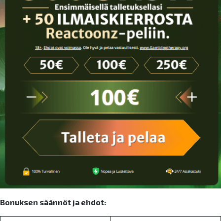
Bonuksen säännöt ja ehdot: