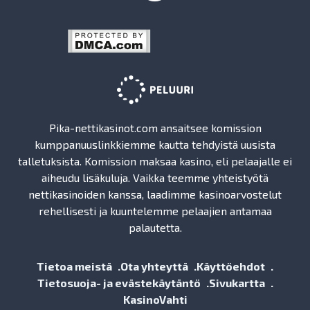
Pika-nettikasinot.com ansaitsee komission
kumppanuuslinkkiemme kautta tehdyistä uusista
talletuksista. Komission maksaa kasino, eli pelaajalle ei
aiheudu lisäkuluja. Vaikka teemme yhteistyötä
nettikasinoiden kanssa, laadimme kasinoarvostelut
rehellisesti ja kuuntelemme pelaajien antamaa
palautetta.
Tietoa meistä
Ota yhteyttä
Käyttöehdot
Tietosuoja- ja evästekäytäntö
Sivukartta
KasinoVahti