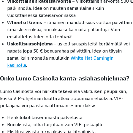
Viikoittainen käteisarvonta
– viikoittainen arvonta 500 €
palkinnolla. Idea on muuten samanlainen kuin
vuosittaisessa käteisarvonnassa.
Wheel of Gems
– ilmainen mahdollisuus voittaa päivittäin
ilmaiskierroksia, bonuksia sekä muita palkintoja. Vain
ensitalletus tulee olla tehtynä!
Uskollisuusohjelma
– uskollisuuspisteitä keräämällä voi
napata jopa 50 € bonusrahaa päivittäin. Idea on täysin
sama, kuin monella muullakin
White Hat Gamingin
kasinolla
.
Onko Lumo Casinolla kanta-asiakasohjelmaa?
Lumo Casinosta voi harkita tekevänsä vakituisen pelipaikan,
koska VIP-ohjelman kautta alkaa tippumaan etuuksia. VIP-
pelaajana voi päästä nauttimaan esimerkiksi:
Henkilökohtaisemmasta palvelusta
Bonuksista, jotka tarjotaan vain VIP-pelaajille
Eksklusiivisista turnauksista ja kilpailuista